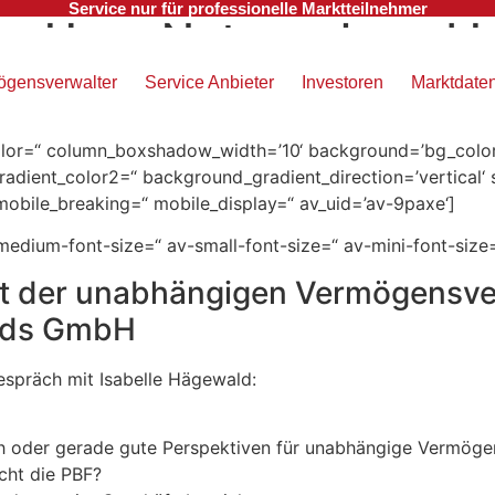
Service nur für professionelle Marktteilnehmer
owHow, Netzwerk und I
ögensverwalter
Service Anbieter
Investoren
Marktdate
lignment=“ space=“ custom_margin=“ margin=’0px‘ row_boxs
link_hover=“ padding=’0px‘ highlight=“ highlight_size=“ bo
r=“ column_boxshadow_width=’10‘ background=’bg_color
dient_color2=“ background_gradient_direction=’vertical‘ s
obile_breaking=“ mobile_display=“ av_uid=’av-9paxe‘]
-medium-font-size=“ av-small-font-size=“ av-mini-font-size
t der unabhängigen Vermögensve
onds GmbH
espräch mit Isabelle Hägewald:
ch oder gerade gute Perspektiven für unabhängige Vermöge
ht die PBF?