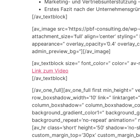
Marketing- und Vertriebsunterstützung 
Erstes Fazit nach der Unternehmensgrü
[/av_textblock]
[av_image src=’https://pbf-consulting.de/wp
attachment_size=’full‘ align=’center‘ styling
appearance=“ overlay_opacity=’0.4′ overlay_c
admin_preview_bg=“][/av_image]
[av_textblock size=“ font_color=“ color=“ av
Link zum Video
[/av_textblock]
[/av_one_full][av_one_full first min_height
row_boxshadow_width=’10‘ link=“ linktarget=“ 
column_boxshadow=“ column_boxshadow_colo
background_gradient_color1=“ background_gra
background_repeat=’no-repeat‘ animation=“ m
[av_hr class=’short‘ height=’50‘ shadow=’no
custom_margin_top=’30px‘ custom_margin_bott