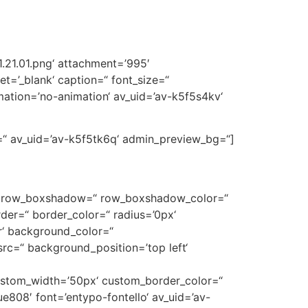
.21.01.png‘ attachment=’995′
et=’_blank‘ caption=“ font_size=“
imation=’no-animation‘ av_uid=’av-k5f5s4kv‘
e=“ av_uid=’av-k5f5tk6q‘ admin_preview_bg=“]
0px‘ row_boxshadow=“ row_boxshadow_color=“
rder=“ border_color=“ radius=’0px‘
‘ background_color=“
rc=“ background_position=’top left‘
 custom_width=’50px‘ custom_border_color=“
808′ font=’entypo-fontello‘ av_uid=’av-