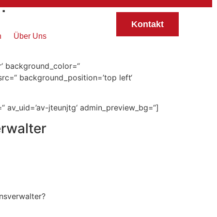
deen
Kontakt
n
Über Uns
hadow=“ row_boxshadow_color=“
rder=“ border_color=“ radius=’0px‘
‘ background_color=“
rc=“ background_position=’top left‘
=“ av_uid=’av-jteunjtg‘ admin_preview_bg=“]
rwalter
nsverwalter?