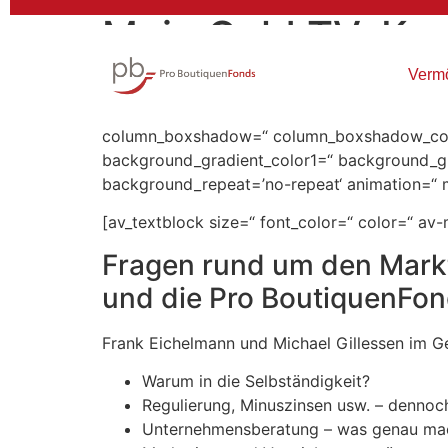
Mein Geld TV: Kn
Verm
[av_one_full first min_height=“ vertical_a
row_boxshadow_width=’10‘ link=“ linktarget=“ 
column_boxshadow=“ column_boxshadow_colo
background_gradient_color1=“ background_gra
background_repeat=’no-repeat‘ animation=“ m
[av_textblock size=“ font_color=“ color=“ av
Fragen rund um den Mark
und die Pro BoutiquenF
Frank Eichelmann und Michael Gillessen im G
Warum in die Selbständigkeit?
Regulierung, Minuszinsen usw. – denno
Unternehmensberatung – was genau mac