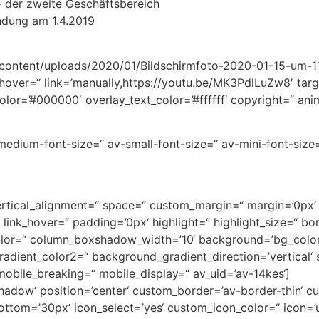
– der zweite Geschäftsbereich
ndung am 1.4.2019
-content/uploads/2020/01/Bildschirmfoto-2020-01-15-um-11
=“ hover=“ link=’manually,https://youtu.be/MK3PdlLuZw8′ targ
olor=’#000000′ overlay_text_color=’#ffffff‘ copyright=“ an
-medium-font-size=“ av-small-font-size=“ av-mini-font-siz
=“ vertical_alignment=“ space=“ custom_margin=“ margin=’
link_hover=“ padding=’0px‘ highlight=“ highlight_size=“ bo
r=“ column_boxshadow_width=’10‘ background=’bg_color
dient_color2=“ background_gradient_direction=’vertical‘ s
obile_breaking=“ mobile_display=“ av_uid=’av-14kes‘]
-shadow‘ position=’center‘ custom_border=’av-border-thin‘
om=’30px‘ icon_select=’yes‘ custom_icon_color=“ icon=’ue