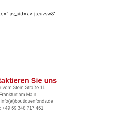
ze=“ av_uid=’av-jteuvsw8′
aktieren Sie uns
r-vom-Stein-Straße 11
Frankfurt am Main
 info(at)boutiquenfonds.de
n: +49 69 348 717 461