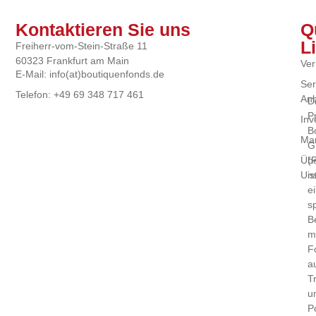
Kontaktieren Sie uns
Q
L
Freiherr-vom-Stein-Straße 11
60323 Frankfurt am Main
Ver
E-Mail: info(at)boutiquenfonds.de
Ser
Telefon: +49 69 348 717 461
Anb
D
P
Inv
B
Mar
G
(
Üb
is
Un
e
sp
B
m
F
a
T
u
P