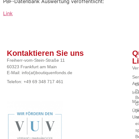
PBF-Datenbank Auswertung veröffentlicht:
Link
Kontaktieren Sie uns
Q
L
Freiherr-vom-Stein-Straße 11
60323 Frankfurt am Main
Ver
E-Mail: info(at)boutiquenfonds.de
Ser
Telefon: +49 69 348 717 461
Anb
D
P
Inv
B
Mar
G
(
Üb
is
Un
e
sp
B