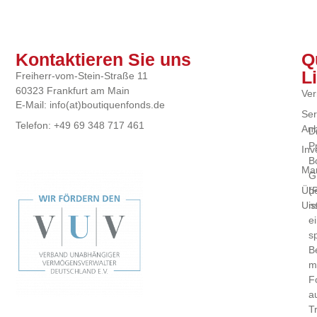
Kontaktieren Sie uns
Q
L
Freiherr-vom-Stein-Straße 11
60323 Frankfurt am Main
Ver
E-Mail: info(at)boutiquenfonds.de
Ser
Telefon: +49 69 348 717 461
Anb
D
P
Inv
B
Mar
G
(
Üb
is
Un
e
sp
B
m
F
a
T