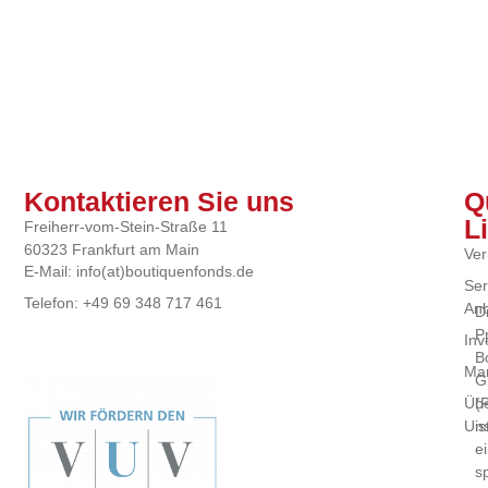
Kontaktieren Sie uns
Q
L
Freiherr-vom-Stein-Straße 11
60323 Frankfurt am Main
Ver
E-Mail: info(at)boutiquenfonds.de
Ser
Telefon: +49 69 348 717 461
Anb
D
P
Inv
B
Mar
G
(
Üb
is
Un
e
sp