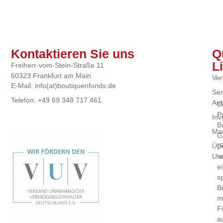
Kontaktieren Sie uns
Q
L
Freiherr-vom-Stein-Straße 11
60323 Frankfurt am Main
Ver
E-Mail: info(at)boutiquenfonds.de
Ser
Telefon: +49 69 348 717 461
Anb
D
P
Inv
B
Mar
G
(
Üb
is
Un
e
sp
B
m
F
a