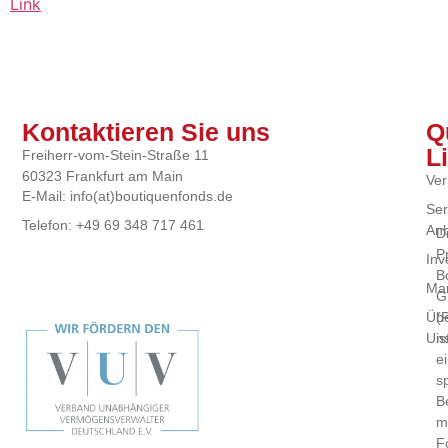
Link
Kontaktieren Sie uns
Q
L
Freiherr-vom-Stein-Straße 11
60323 Frankfurt am Main
Ver
E-Mail: info(at)boutiquenfonds.de
Ser
Telefon: +49 69 348 717 461
Anb
D
P
Inv
B
Mar
G
(
Üb
is
Un
e
sp
B
m
F