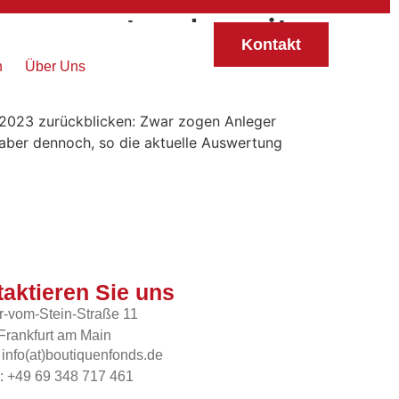
sen erstmals seit
Kontakt
n
Über Uns
2023 zurückblicken: Zwar zogen Anleger
aber dennoch, so die aktuelle Auswertung
aktieren Sie uns
r-vom-Stein-Straße 11
Frankfurt am Main
 info(at)boutiquenfonds.de
n: +49 69 348 717 461