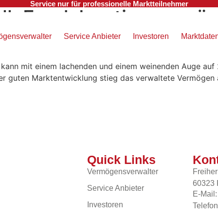
Service nur für professionelle Marktteilnehmer
ll: Fondsboutiquen müs
ögensverwalter
Service Anbieter
Investoren
Marktdate
kann mit einem lachenden und einem weinenden Auge auf 
er guten Marktentwicklung stieg das verwaltete Vermögen 
Quick Links
Kont
Vermögensverwalter
Freiher
60323 
Service Anbieter
E-Mail:
Investoren
Telefo