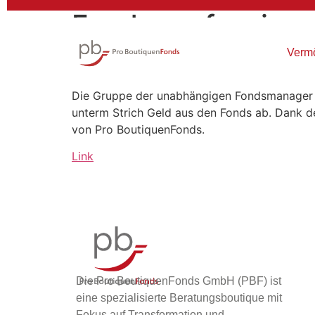
Fonds professione
Jahren …
Verm
Die Gruppe der unabhängigen Fondsmanager 
unterm Strich Geld aus den Fonds ab. Dank d
von Pro BoutiquenFonds.
Link
Die Pro BoutiquenFonds GmbH (PBF) ist
eine spezialisierte Beratungsboutique mit
Fokus auf Transformation und